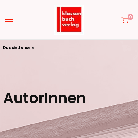
0
Das sind unsere
AutorInnen