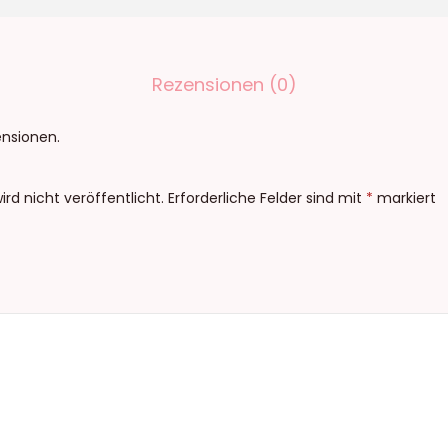
y
t
h
Rezensionen (0)
m
u
ensionen.
s
ü
rd nicht veröffentlicht.
Erforderliche Felder sind mit
*
markiert
b
e
r
a
l
l
e
G
r