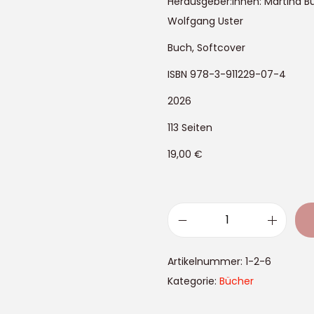
Herausgeber:innen: Martina Bu
Wolfgang Uster
Buch, Softcover
ISBN 978-3-911229-07-4
2026
113 Seiten
19,00 €
E
i
Artikelnummer:
1-2-6
n
Kategorie:
Bücher
R
h