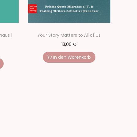
naus |
Your Story Matters to All of Us
13,00
€
In den Warenkorb