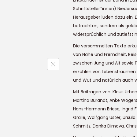
Entstanden ist der Band in 
Schriftsteller*innen) Nieders
Herausgeber luden dazu ein, D
betrachten, sondern als gelebt
widersprüchlich und zutiefst 
Die versammelten Texte erku
von Nähe und Fremdheit, Reis
zwischen Jung und Alt sowie
erzählen von Lebensträumen 
und Wut und natürlich auch v
Mit Beiträgen von: Klaus Urban
Martina Burandt, Anke Wogersi
Hans-Hermann Briese, Ingrid F
Gralle, Wolfgang Uster, Ursula
Schmitz, Donka Dimova, Chri