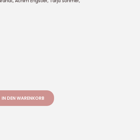
randt, Achim Engstler, Tarja Sohmer,
IN DEN WARENKORB