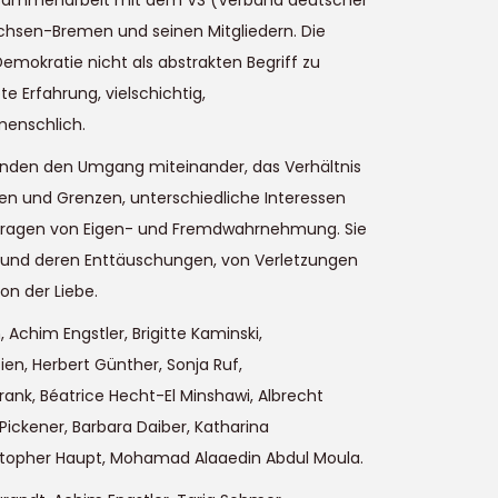
Zusammenarbeit mit dem VS (Verband deutscher
achsen-Bremen und seinen Mitgliedern. Die
emokratie nicht als abstrakten Begriff zu
e Erfahrung, vielschichtig,
menschlich.
nden den Umgang miteinander, das Verhältnis
en und Grenzen, unterschiedliche Interessen
 Fragen von Eigen- und Fremdwahrnehmung. Sie
und deren Enttäuschungen, von Verletzungen
on der Liebe.
, Achim Engstler, Brigitte Kaminski,
en, Herbert Günther, Sonja Ruf,
rank, Béatrice Hecht-El Minshawi, Albrecht
 Pickener, Barbara Daiber, Katharina
stopher Haupt, Mohamad Alaaedin Abdul Moula.